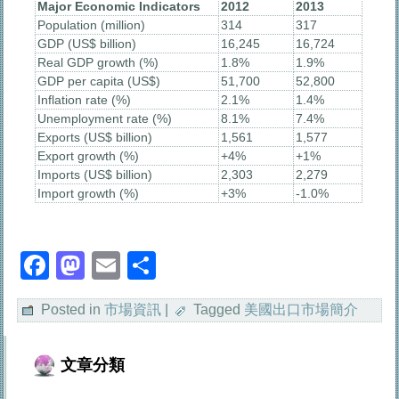
Major Economic Indicators
2012
2013
Population (million)
314
317
GDP (US$ billion)
16,245
16,724
Real GDP growth (%)
1.8%
1.9%
GDP per capita (US$)
51,700
52,800
Inflation rate (%)
2.1%
1.4%
Unemployment rate (%)
8.1%
7.4%
Exports (US$ billion)
1,561
1,577
Export growth (%)
+4%
+1%
Imports (US$ billion)
2,303
2,279
Import growth (%)
+3%
-1.0%
Facebook
Mastodon
Email
分
享
Posted in
市場資訊
|
Tagged
美國出口市場簡介
文章分類