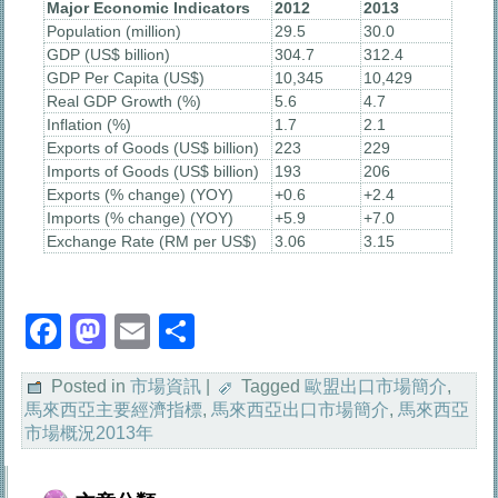
Major Economic Indicators
2012
2013
Population (million)
29.5
30.0
GDP (US$ billion)
304.7
312.4
GDP Per Capita (US$)
10,345
10,429
Real GDP Growth (%)
5.6
4.7
Inflation (%)
1.7
2.1
Exports of Goods (US$ billion)
223
229
Imports of Goods (US$ billion)
193
206
Exports (% change) (YOY)
+0.6
+2.4
Imports (% change) (YOY)
+5.9
+7.0
Exchange Rate (RM per US$)
3.06
3.15
Facebook
Mastodon
Email
分
享
Posted in
市場資訊
|
Tagged
歐盟出口市場簡介
,
馬來西亞主要經濟指標
,
馬來西亞出口市場簡介
,
馬來西亞
市場概況2013年