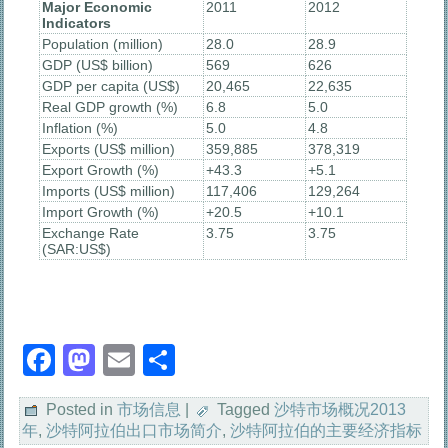
Major Economic
2011
2012
Indicators
Population (million)
28.0
28.9
GDP (US$ billion)
569
626
GDP per capita (US$)
20,465
22,635
Real GDP growth (%)
6.8
5.0
Inflation (%)
5.0
4.8
Exports (US$ million)
359,885
378,319
Export Growth (%)
+43.3
+5.1
Imports (US$ million)
117,406
129,264
Import Growth (%)
+20.5
+10.1
Exchange Rate
3.75
3.75
(SAR:US$)
Facebook
Mastodon
Email
分
享
Posted in
市场信息
|
Tagged
沙特市场概况2013
年
,
沙特阿拉伯出口市场简介
,
沙特阿拉伯的主要经济指标