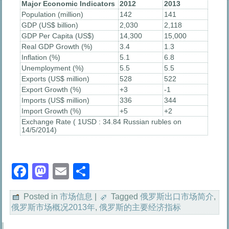
Major Economic Indicators
2012
2013
Population (million)
142
141
GDP (US$ billion)
2,030
2,118
GDP Per Capita (US$)
14,300
15,000
Real GDP Growth (%)
3.4
1.3
Inflation (%)
5.1
6.8
Unemployment (%)
5.5
5.5
Exports (US$ million)
528
522
Export Growth (%)
+3
-1
Imports (US$ million)
336
344
Import Growth (%)
+5
+2
Exchange Rate ( 1USD : 34.84 Russian rubles on
14/5/2014)
Facebook
Mastodon
Email
分
享
Posted in
市场信息
|
Tagged
俄罗斯出口市场简介
,
俄罗斯市场概况2013年
,
俄罗斯的主要经济指标