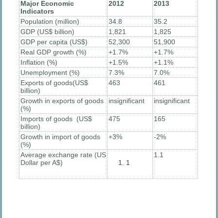
Major Economic
201
2
201
3
Indicators
Population (million)
34.8
35.2
GDP (US$ billion)
1,821
1,825
GDP per capita (US$)
52,300
51,900
Real GDP growth (%)
+1.7%
+1.7%
Inflation (%)
+1.5%
+1.1%
Unemployment (%)
7.3%
7.0%
Exports of goods(US$
463
461
billion)
Growth in exports of goods
insignificant
insignificant
(%)
Imports of goods (US$
475
165
billion)
Growth in import of goods
+3%
-2%
(%)
Average exchange rate (US
1.1
Dollar per A$)
1